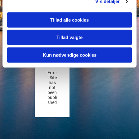
yet
Vis detaljer
be
en
Tillad alle cookies
pu
blis
Tillad valgte
he
d.
Kun nødvendige cookies
Error
: Site
has
not
been
publi
shed