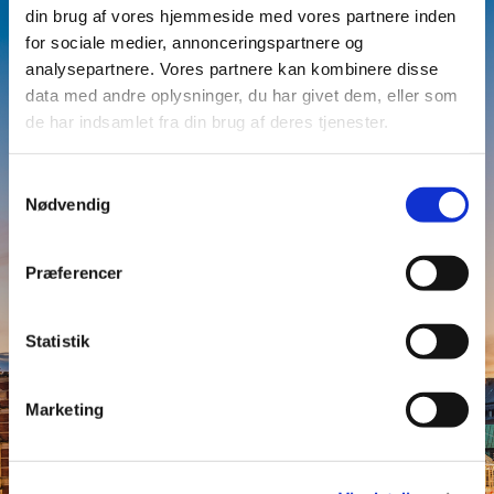
d
din brug af vores hjemmeside med vores partnere inden
for sociale medier, annonceringspartnere og
Th
analysepartnere. Vores partnere kan kombinere disse
e
data med andre oplysninger, du har givet dem, eller som
de har indsamlet fra din brug af deres tjenester.
pa
ge
Samtykkevalg
you
Nødvendig
're
tryi
Præferencer
ng
to
Statistik
ent
er
Marketing
has
not