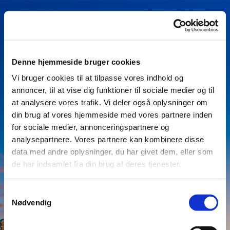
Denne hjemmeside bruger cookies
Oops!
Vi bruger cookies til at tilpasse vores indhold og
annoncer, til at vise dig funktioner til sociale medier og til
We can't seem
at analysere vores trafik. Vi deler også oplysninger om
to find the page
din brug af vores hjemmeside med vores partnere inden
for sociale medier, annonceringspartnere og
you're looking
analysepartnere. Vores partnere kan kombinere disse
for.
data med andre oplysninger, du har givet dem, eller som
de har indsamlet fra din brug af deres tjenester.
Error: 404 - Page not
found
Samtykkevalg
Nødvendig